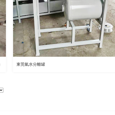
好利旺糖心VLOG官网入口配件
愛德華糖心VLOG官网入口配件
阿爾卡特糖心VLOG官网入口配件
羅茨泵配件
滑閥泵配件
其它糖心VLOG官网入口配件
東莞氣水分離罐