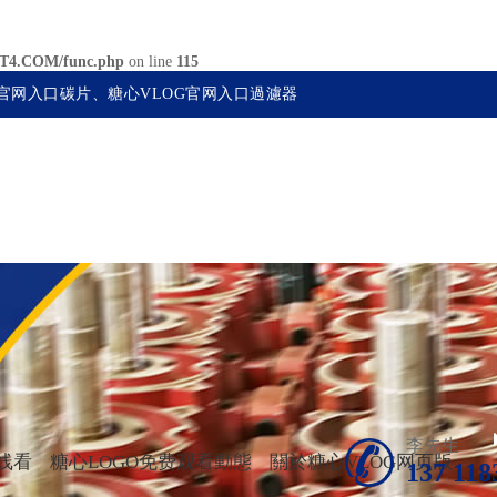
T4.COM/func.php
on line
115
G官网入口碳片
、
糖心VLOG官网入口過濾器
阿裏商鋪
網站地圖
李先生
线看
糖心LOGO免费观看動態
關於糖心VLOG网页版
137 118