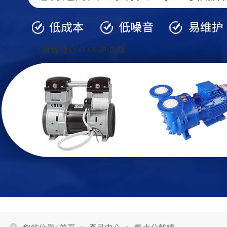
糖心VLOG官网入口分類
糖心VLOG
CLASSIFICATION
CLASSIFICATION
XD係列旋
聯係糖心VLOG网页版
普旭糖
愛發科糖
2XZ油旋片