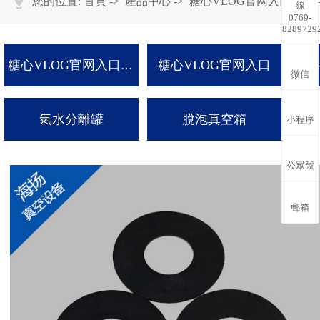
您的位置:
首頁
->
產品中心
->
糖心VLOG官网入口配件
線
0769-
8289729
糖心VLOG官网入口維修保養
糖心VLOG官网入口
糖心
微信
XD係列旋片糖心VLOG官网入口
普旭
氣水分離罐
脫泡真空箱
小程序
無油活塞糖心VLOG官网入口
裏其樂
水環泵
萊寶
公眾號
2X旋片式糖心VLOG官网入口
貝克
郵箱
普旭糖心VLOG官网入口
愛發科
裏其樂糖心VLOG官网入口
愛德華
萊寶糖心VLOG官网入口
貝克糖心VLOG官网入口
惠豐