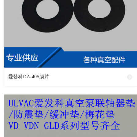
愛發科糖心VLOG官网入口
好利旺糖心VLOG官网入口
愛德華糖心VLOG官网入口
阿爾卡特糖心VLOG官网入口
2XZ油旋片式糖心VLOG官网入口
羅茨泵
愛發科DA-40S膜片
螺杆泵
滑閥泵