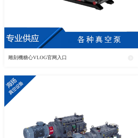
愛德華糖心VLOG官网入口
阿爾卡特糖心VLOG官网入口
2XZ油旋片式糖心VLOG官网入口
羅茨泵
雕刻機糖心VLOG官网入口
螺杆泵
滑閥泵