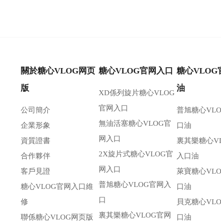
關於糖心VLOG网页
糖心VLOG官网入口
糖心VLO
版
油
XD係列旋片糖心VLOG
官网入口
公司簡介
普旭糖心VL
無油活塞糖心VLOG官
企業形象
口油
网入口
資質證書
裏其樂糖心V
2X旋片式糖心VLOG官
合作夥伴
入口油
网入口
客戶見證
萊寶糖心VL
普旭糖心VLOG官网入
糖心VLOG官网入口維
口油
口
修
貝克糖心VL
裏其樂糖心VLOG官网
聯係糖心VLOG网页版
口油